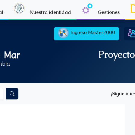
al
Nuestra identidad
Gestiones
Ingreso
Master2000
Proyecto
e Mar
mbia
¡Sigue nues