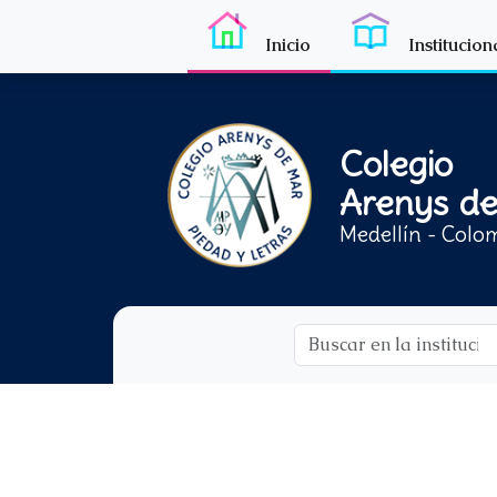
Inicio
Institucion
Colegio
Arenys d
Medellín - Colo