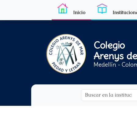
Inicio
Institucion
Colegio
Arenys d
Medellín - Colo