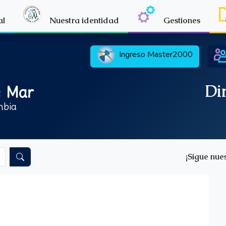
al
Nuestra identidad
Gestiones
Ingreso
Master2000
Dir
e Mar
mbia
¡Sigue nues